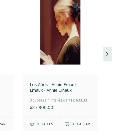
Los Años - Annie Ernaux -
La Abade
Ernaux - Annie Ernaux
De Ciudad
Camberg 
3
3
cuotas sin interés de
$12.633,33
3
cuotas si
Muriel Sp
$37.900,00
Camberg
$28.000
DETALLES
DETAL