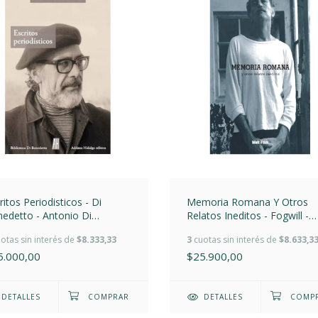
ritos Periodisticos - Di
Memoria Romana Y Otros
edetto - Antonio Di
Relatos Ineditos - Fogwill -
nedetto
Fogwill
otas sin interés de
$8.333,33
3
cuotas sin interés de
$8.633,3
5.000,00
$25.900,00
DETALLES
DETALLES