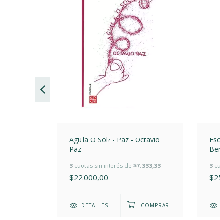
uardo
Aguila O Sol? - Paz - Octavio
Esc
Paz
Ben
Be
.666,67
3
cuotas sin interés de
$7.333,33
3
cu
$22.000,00
$2
DETALLES