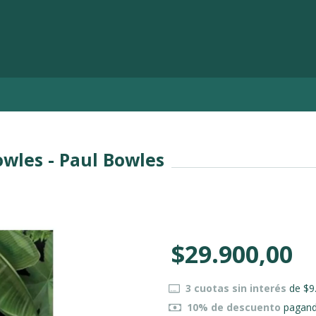
wles - Paul Bowles
$29.900,00
3
cuotas sin interés
de
$9
10% de descuento
pagando