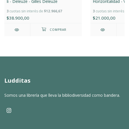
Ii - Deleuze - Gilles Deleuze
Horizontalidad - V.v.
3
cuotas sin interés de
$12.966,67
3
cuotas sin interés d
$38.900,00
$21.000,00
Ludditas
Somos una librería que lleva la bibliodiversidad como bandera.