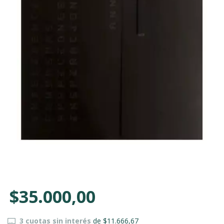
$35.000,00
3
cuotas sin interés
de
$11.666,67