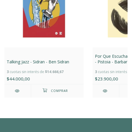
Por Que Escuchamo
Talking Jazz - Sidran - Ben Sidran
- Pistoia - Barbara 
3
cuotas sin interés de
$14.666,67
3
cuotas sin interés d
$44.000,00
$23.900,00